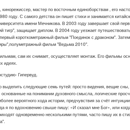
р, кинорежиссер, мастер по восточным единоборствам , его наст
80 году. С самого детства он пишет стихи и занимается китайс
ниверситета имени Мечникова. В 2003 году завершает свой пер
й тигр", защищает диплом. В 2004 году уезжает путешествовать
 первый короткометражный фильм "Поединок с драконом". Затем
пиры",полуметражный фильм "Ведьма 2010".
ильмам, сам их снимает, осуществляет монтаж. Его фильмы ос
х идеях.
остудию- Гипервуд.
но выделить следующие семь путей: просто видения, вещие сны,
, основанные на понимании духовного смысла, логические просч
иболее вероятного хода истории, предчувствия за счёт интуиции
гда я по вдохновению свыше пишу: «И сказал мне Бог», или когд
иходят одновременно несколькими путями, часто пишу их в стих
а".