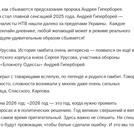
 как сбываются предсказания пророка Андрея Гиперборея.
стал главной сенсацией 2025 года. Андрей Гиперборей —
рналисты НТВ нашли далеко за пределами Украины. Каждое
 онлайн-дневнике, любой желающий может в режиме реального
идцем удивительным образом сбывается!
русова. История гамбита очень интересна — появился он ещё 
тского корпуса князя Сергея Урусова, участника обороны
 «Блокноту Одессы» Андрей Гиперборей.
играл с товарищами вслепую, по легенде и родился гамбит. Гово
просто, сложности возникали у многих даже очень сильных
а, Спасского, Карпова.
а 2026 год: «2026 год — это год, когда нужно проявить
осах и в политических решениях. Год великих свершений и ве
е самое время притягательный. Здесь важно не спешить. Не спе
то будут провокации, чтобы белые сделали ошибку. И это мы т