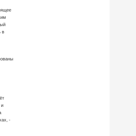
оящее
ким
вый
 в
нованы
ёт
 и
а
ах, -