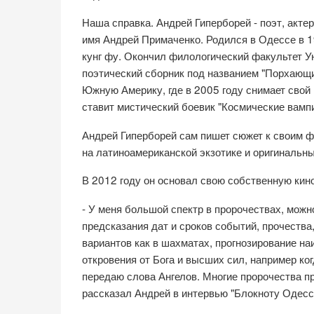
Наша справка. Андрей Гиперборей - поэт, акте
имя Андрей Примаченко. Родился в Одессе в 19
кунг фу. Окончил филологический факультет У
поэтический сборник под названием "Порхающи
Южную Америку, где в 2005 году снимает свой
ставит мистический боевик "Космические вам
Андрей Гиперборей сам пишет сюжет к своим ф
на латиноамериканской экзотике и оригинальны
В 2012 году он основал свою собственную кин
- У меня большой спектр в пророчествах, мож
предсказания дат и сроков событий, прочества
вариантов как в шахматах, прогнозирование на
откровения от Бога и высших сил, например ко
передаю слова Ангелов. Многие пророчества пр
рассказал Андрей в интервью "Блокноту Одесс