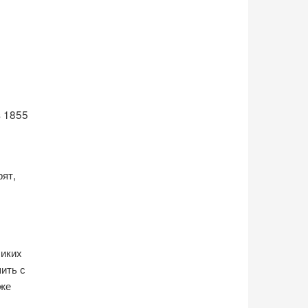
в 1855
рят,
ликих
шить с
оже