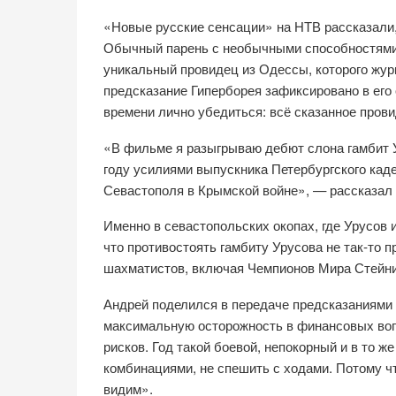
«Новые русские сенсации» на НТВ рассказали,
Обычный парень с необычными способностями 
уникальный провидец из Одессы, которого жу
предсказание Гиперборея зафиксировано в его
времени лично убедиться: всё сказанное пров
«В фильме я разыгрываю дебют слона гамбит У
году усилиями выпускника Петербургского каде
Севастополя в Крымской войне», — рассказал
Именно в севастопольских окопах, где Урусов 
что противостоять гамбиту Урусова не так-то 
шахматистов, включая Чемпионов Мира Стейниц
Андрей поделился в передаче предсказаниями н
максимальную осторожность в финансовых вопр
рисков. Год такой боевой, непокорный и в то ж
комбинациями, не спешить с ходами. Потому ч
видим».