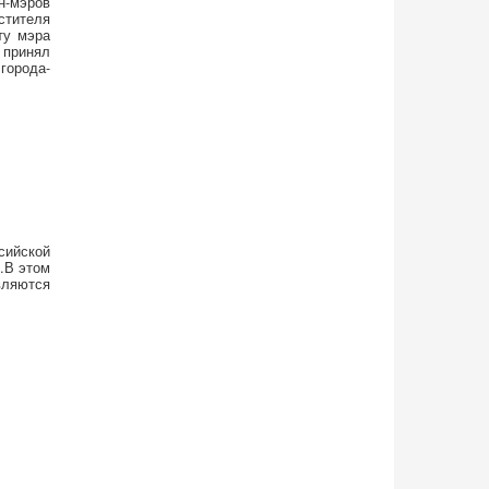
н-мэров
стителя
ту мэра
 принял
города-
сийской
.В этом
вляются