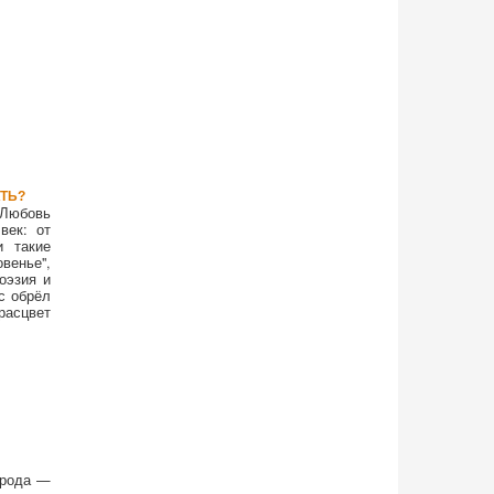
ТЬ?
 Любовь
век: от
и такие
венье",
оэзия и
с обрёл
расцвет
орода —