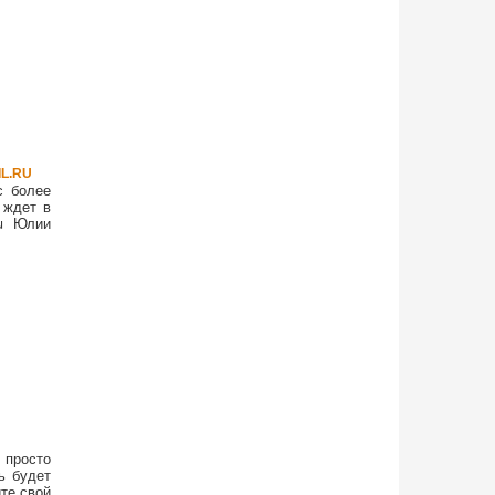
L.RU
с более
 ждет в
ru Юлии
 просто
ь будет
те свой