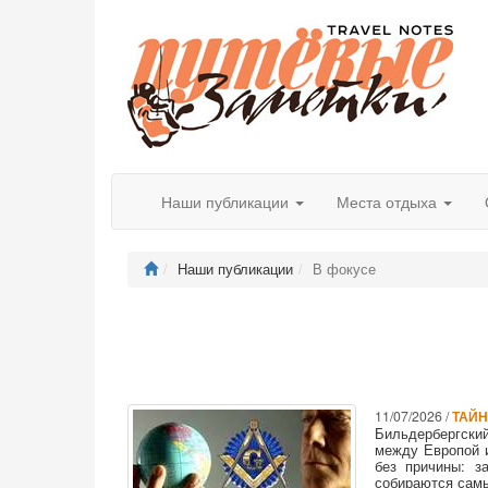
Наши публикации
Места отдыха
Наши публикации
В фокусе
11/07/2026 /
ТАЙН
Бильдербергски
между Европой и
без причины: з
собираются сам