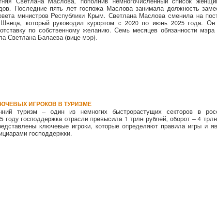
тняя Светлана Маслова, пополнив немногочисленный список женщи
одов. Последние пять лет госпожа Маслова занимала должность заме
овета министров Республики Крым. Светлана Маслова сменила на пос
Швеца, который руководил курортом с 2020 по июнь 2025 года. Он
отставку по собственному желанию. Семь месяцев обязанности мэра 
ла Светлана Балаева (вице-мэр).
ЛЮЧЕВЫХ ИГРОКОВ В ТУРИЗМЕ
нний туризм – один из немногих быстрорастущих секторов в рос
25 году господдержка отрасли превысила 1 трлн рублей, оборот – 4 трлн
редставлены ключевые игроки, которые определяют правила игры и я
ициарами господдержки.