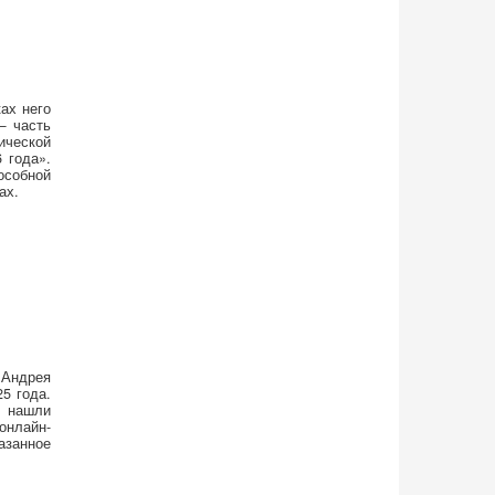
ах него
— часть
ической
 года».
особной
ах.
 Андрея
5 года.
В нашли
онлайн-
азанное