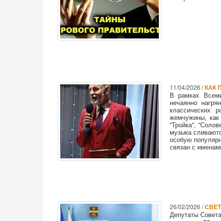
11/04/2026 /
КАК 
В рамках Всеми
нечаянно нагря
классических 
жемчужины, как 
"Тройка", "Соло
музыка сливаютс
особую популярн
связан с именам
26/02/2026 /
СВЕТ
Депутаты Совета