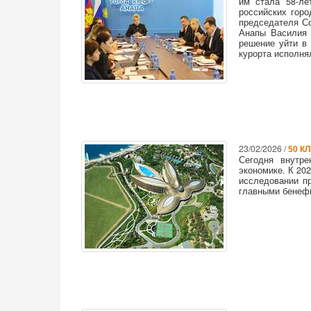
им стала 58-ле
российских гор
председателя С
Анапы Василия 
решение уйти в 
курорта исполня
23/02/2026 /
50 К
Сегодня внутре
экономике. К 20
исследовании п
главными бенеф