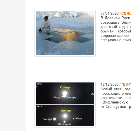
07/01/2026 /
СВЯЩ
В Древней Руси 
совершать Вели
крестный ход к 
обычай, котор
водоосвящение 
специально приг
12/12/2025 /
"ВИФ
Новый 2026 год
происходило лиш
практически с
«Вифлеемскую з
от Солнца все т