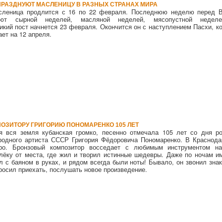
ПРАЗДНУЮТ МАСЛЕНИЦУ В РАЗНЫХ СТРАНАХ МИРА
сленица продлится с 16 по 22 февраля. Последнюю неделю перед 
ают сырной неделей, масляной неделей, мясопустной недел
кий пост начнется 23 февраля. Окончится он с наступлением Пасхи, ко
ет на 12 апреля.
ОЗИТОРУ ГРИГОРИЮ ПОНОМАРЕНКО 105 ЛЕТ
я вся земля кубанская громко, песенно отмечала 105 лет со дня р
родного артиста СССР Григория Фёдоровича Пономаренко. В Краснода
тро. Бронзовый композитор восседает с любимым инструментом н
лёку от места, где жил и творил истинные шедевры. Даже по ночам и
л с баяном в руках, и рядом всегда были ноты! Бывало, он звонил зна
просил приехать, послушать новое произведение.