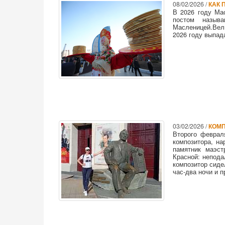
08/02/2026 /
КАК 
В 2026 году Ма
постом назыв
Масленицей.Вели
2026 году выпада
03/02/2026 /
КОМП
Второго феврал
композитора, на
памятник маэс
Красной: непода
композитор сиде
час-два ночи и 