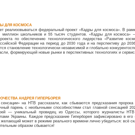
Ы ДЛЯ КОСМОСА
ет реализовываться федеральный проект «Кадры для космоса». В рамк
1 миллион школьников и 55 тысяч студентов. «Кадры для космоса» 
проекта по обеспечению технологического лидерства «Развитие косм
ссийской Федерации на период до 2030 года и на перспективу до 2036
тся становление технологически независимой и глобально конкурентосп
асли, формирующей новые рынки в перспективных технологиях и сервис
ОЧЕСТВА АНДРЕЯ ГИПЕРБОРЕЯ
 сенсации» на НТВ рассказали, как сбываются предсказания пророка
чный парень с необычными способностями стал главной сенсацией 202
орей — уникальный провидец из Одессы, которого журналисты НТ
лами Украины. Каждое предсказание Гиперборея зафиксировано в его 
 желающий может в режиме реального времени лично убедиться: всё ск
тельным образом сбывается!