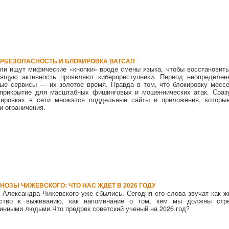
РБЕЗОПАСНОСТЬ И БЛОКИРОВКА ВАТСАП
ли ищут мифические «кнопки» вроде смены языка, чтобы восстановить
оящую активность проявляют киберпреступники. Период неопределен
ые сервисы — их золотое время. Правда в том, что блокировку месс
 прикрытие для масштабных фишинговых и мошеннических атак. Сраз
кировках в сети множатся поддельные сайты и приложения, которы
и ограничения.
НОЗЫ ЧИЖЕВСКОГО: ЧТО НАС ЖДЕТ В 2026 ГОДУ
 Александра Чижевского уже сбылись. Сегодня его слова звучат как ж
дство к выживанию, как напоминание о том, кем мы должны стр
тинными людьми.Что предрек советский ученый на 2026 год?