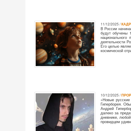
11/12/2025 /
КАДР
В России начина
будут обучены 
национального 
деятельности Ро
Его целью являе
космической отр
10/12/2025 /
ПРОР
«Новые русские
Гиперборея. Обы
Андрей Гиперб
далеко за преде
дневнике, любой
провидцем удиви