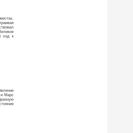
местах,
траивая
ствовал
еликое
й ход к
явление
 и Марс
разную
стояние