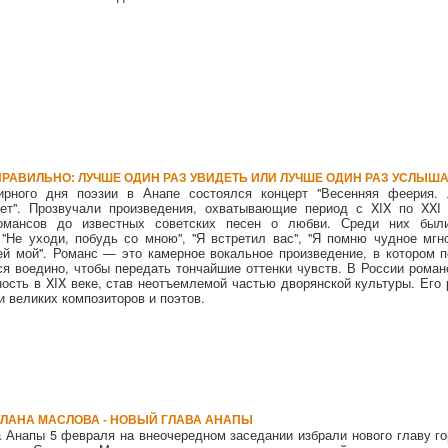
ПРАВИЛЬНО: ЛУЧШЕ ОДИН РАЗ УВИДЕТЬ ИЛИ ЛУЧШЕ ОДИН РАЗ УСЛЫША
рного дня поэзии в Анапе состоялся концерт "Весенняя феерия.
нет". Прозвучали произведения, охватывающие период с XIX по XXI 
романсов до известных советских песен о любви. Среди них был
"Не уходи, побудь со мною", "Я встретил вас", "Я помню чудное мгно
вей мой". Романс — это камерное вокальное произведение, в котором п
я воедино, чтобы передать тончайшие оттенки чувств. В России роман
ость в XIX веке, став неотъемлемой частью дворянской культуры. Его 
и великих композиторов и поэтов.
ЛАНА МАСЛОВА - НОВЫЙ ГЛАВА АНАПЫ
 Анапы 5 февраля на внеочередном заседании избрали нового главу г