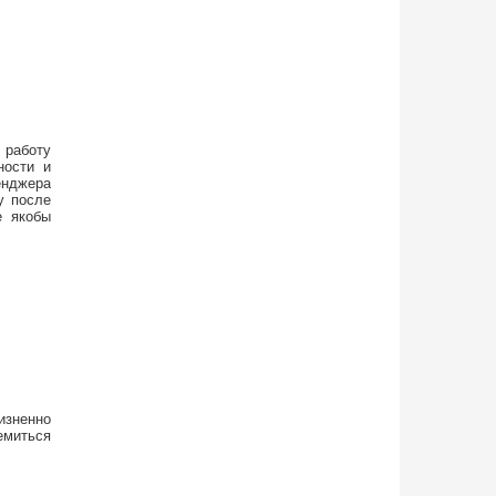
 работу
ности и
енджера
у после
е якобы
изненно
емиться