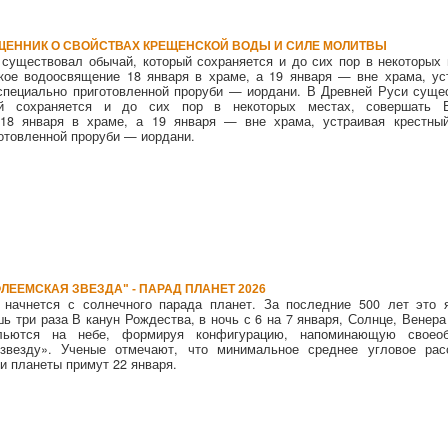
ЕННИК О СВОЙСТВАХ КРЕЩЕНСКОЙ ВОДЫ И СИЛЕ МОЛИТВЫ
существовал обычай, который сохраняется и до сих пор в некоторых 
кое водоосвящение 18 января в храме, а 19 января — вне храма, ус
специально приготовленной проруби — иордани. В Древней Руси суще
ый сохраняется и до сих пор в некоторых местах, совершать В
18 января в храме, а 19 января — вне храма, устраивая крестны
отовленной проруби — иордани.
ЛЕЕМСКАЯ ЗВЕЗДА" - ПАРАД ПЛАНЕТ 2026
 начнется с солнечного парада планет. За последние 500 лет это 
ь три раза В канун Рождества, в ночь с 6 на 7 января, Солнце, Венера
ольются на небе, формируя конфигурацию, напоминающую своеоб
везду». Ученые отмечают, что минимальное среднее угловое рас
ри планеты примут 22 января.