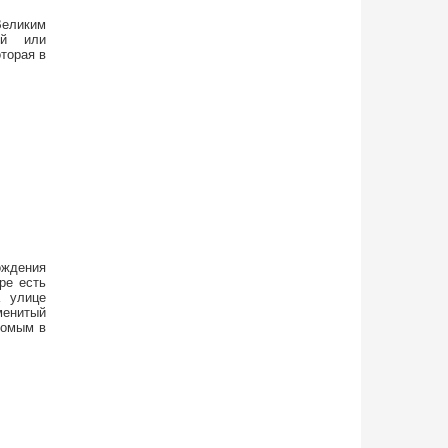
Великим
ей или
торая в
ождения
ре есть
а улице
менитый
комым в