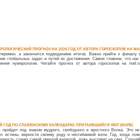
РОЛОГИЧЕСКИЙ ПРОГНОЗ НА 2026 ГОД ОТ АВТОРА ГОРОСКОПОВ НА MAI
перемен, а закончится подведением итогов. Важно прийти к финалу 
ем глобальных задач и путей их достижения. Самое главное, что нас
рения нумерологии. Читайте прогноз от автора гороскопов на mail.
-Й ГОД ПО СЛАВЯНСКОМУ КАЛЕНДАРЮ: ПРИТАИВШИЙСЯ ЛЮТ (ВОЛК)
 пройдет под знаком мудрого, свободного и яростного Волка. Это не
л истины, верности своему роду и несгибаемой воли. Год, когда лож
верность станет самой твердой валютой. ложь выставит на свет. Слушай